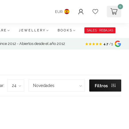
0
EUR
ARE
JEWELLERY
BOOKS
SALES · REBAJAS
nce 2012 - Abiertos desde el año 2012
4.7
/5
ar:
Filtros