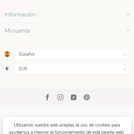
Información
Mi cuenta
€
Utilizando nuestra web aceptas el uso de cookies para
ayudarnos a mejorar el funcionamiento de esta página web.
© Copyright 2026 Grey Street
- Powered by
Lightspeed
- Theme by