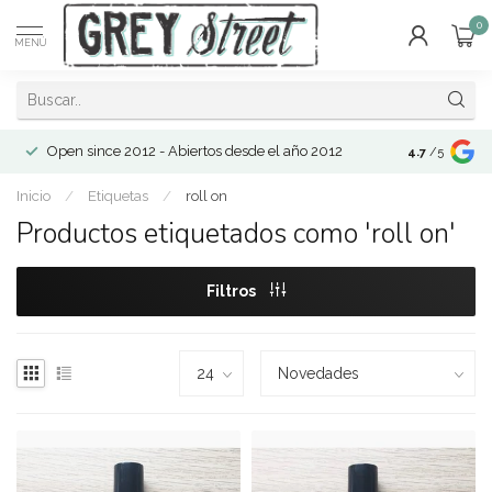
0
MENÚ
Open since 2012 - Abiertos desde el año 2012
4.7
/5
Inicio
/
Etiquetas
/
roll on
Productos etiquetados como 'roll on'
Filtros