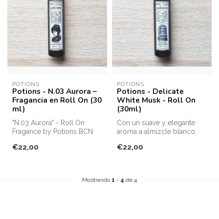
POTIONS
POTIONS
Potions - N.03 Aurora –
Potions - Delicate
Fragancia en Roll On (30
White Musk - Roll On
ml)
(30ml)
"N.03 Aurora" - Roll On
Con un suave y elegante
Fragance by Potions BCN
aroma a almizcle blanco,
aplícalo en zonas de pulso
€22,00
€22,00
como...
Mostrando
1
-
4
de 4