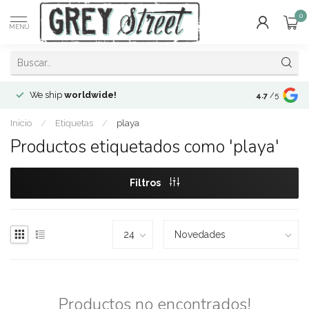
0
MENÚ
We ship
worldwide!
!Envíos a
to
4.7
/5
Inicio
/
Etiquetas
/
playa
Productos etiquetados como 'playa'
Filtros
Productos no encontrados!