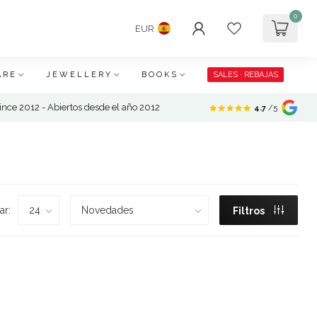
0
EUR
ARE
JEWELLERY
BOOKS
SALES · REBAJAS
nce 2012 - Abiertos desde el año 2012
4.7
/5
ar:
Filtros