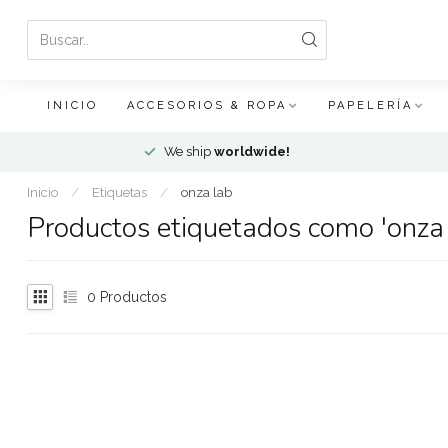
INICIO
ACCESORIOS & ROPA
PAPELERÍA
We ship
worldwide!
Inicio
/
Etiquetas
/
onza lab
Productos etiquetados como 'onza 
0
Productos