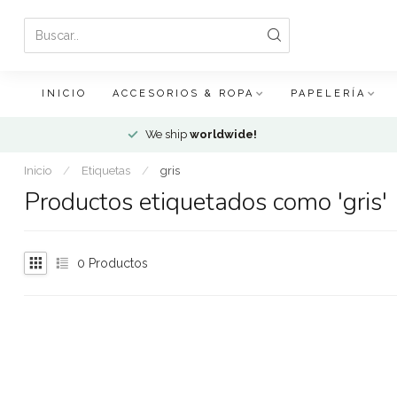
INICIO
ACCESORIOS & ROPA
PAPELERÍA
We ship
worldwide!
Inicio
/
Etiquetas
/
gris
Productos etiquetados como 'gris'
0
Productos