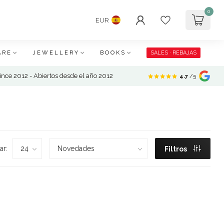
0
EUR
ARE
JEWELLERY
BOOKS
SALES · REBAJAS
nce 2012 - Abiertos desde el año 2012
4.7
/5
ar:
Filtros