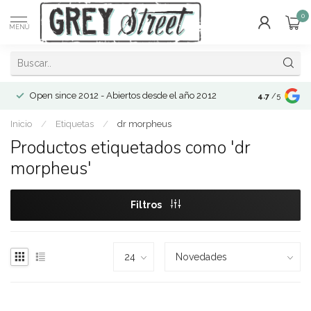
0
MENÚ
Open since 2012 - Abiertos desde el año 2012
4.7
/5
Inicio
/
Etiquetas
/
dr morpheus
Productos etiquetados como 'dr
morpheus'
Filtros