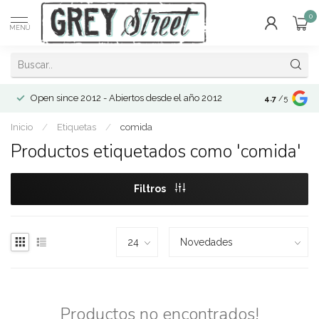
0
MENÚ
Open since 2012 - Abiertos desde el año 2012
4.7
/5
Inicio
/
Etiquetas
/
comida
Productos etiquetados como 'comida'
Filtros
Productos no encontrados!