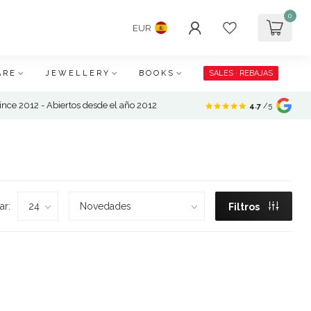
0
EUR
ARE
JEWELLERY
BOOKS
SALES · REBAJAS
nce 2012 - Abiertos desde el año 2012
4.7
/5
ar:
Filtros