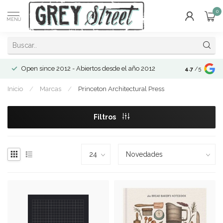
0
MENÚ
Open since 2012 - Abiertos desde el año 2012
4.7
/5
Inicio
/
Marcas
/
Princeton Architectural Press
Filtros