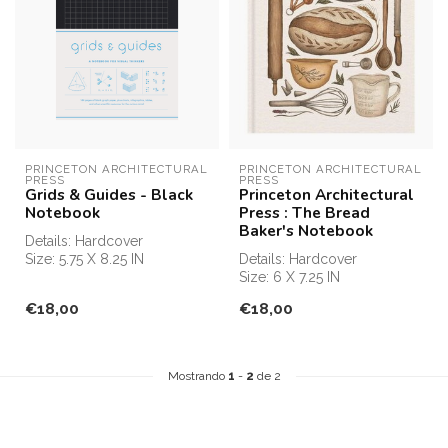
PRINCETON ARCHITECTURAL 
PRINCETON ARCHITECTURAL 
PRESS
PRESS
Grids & Guides - Black
Princeton Architectural
Notebook
Press : The Bread
Baker's Notebook
Details: Hardcover
Size: 5.75 X 8.25 IN
Details: Hardcover
Pages: 160
Size: 6 X 7.25 IN
Color: 160
Pages: 160
€18,00
€18,00
Publication Da...
Publication Date:
06/29/2021
...
Mostrando
1
-
2
de 2