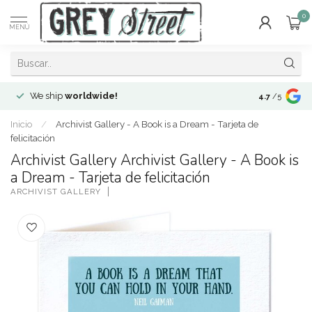
0
MENÚ
We ship
worldwide!
!Envíos a
to
4.7
/5
Inicio
/
Archivist Gallery - A Book is a Dream - Tarjeta de
felicitación
Archivist Gallery Archivist Gallery - A Book is
a Dream - Tarjeta de felicitación
ARCHIVIST GALLERY