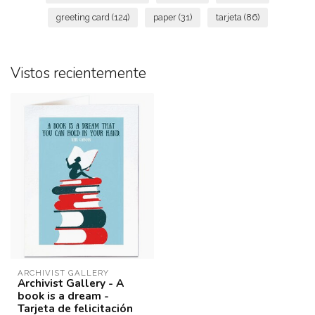
greeting card
(124)
paper
(31)
tarjeta
(86)
Vistos recientemente
ARCHIVIST GALLERY
Archivist Gallery - A
book is a dream -
Tarjeta de felicitación