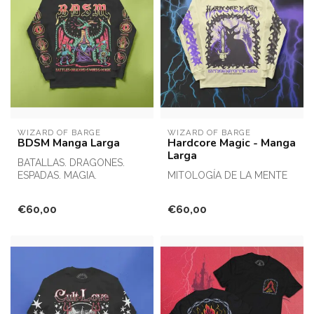
WIZARD OF BARGE
WIZARD OF BARGE
BDSM Manga Larga
Hardcore Magic - Manga
Larga
BATALLAS. DRAGONES.
ESPADAS. MAGIA.
MITOLOGÍA DE LA MENTE
Camiseta unisex de manga
Estampado frontal a dos
€60,00
€60,00
larga 100 % algo...
colores con estampados en
las m...