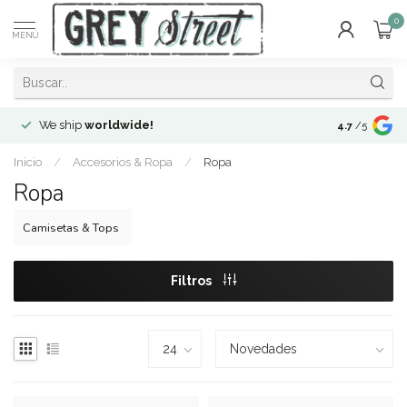
0
MENÚ
We ship
worldwide!
!Envíos a
to
4.7
/5
Inicio
/
Accesorios & Ropa
/
Ropa
Ropa
Camisetas & Tops
Filtros