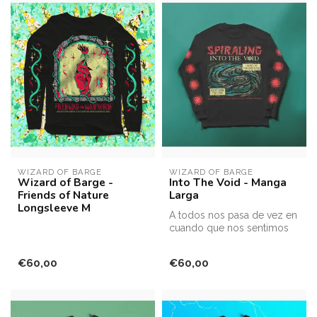
WIZARD OF BARGE
WIZARD OF BARGE
Wizard of Barge -
Into The Void - Manga
Friends of Nature
Larga
Longsleeve M
A todos nos pasa de vez en
cuando que nos sentimos
perdidos...
€60,00
€60,00
Camiseta unise...