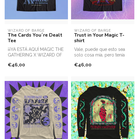
WIZARD OF BARGE
WIZARD OF BARGE
The Cards You´re Dealt
Trust in Your Magic T-
Tee
shirt
¡¡¡YA ESTÁ AQUÍ MAGIC THE
Vale, puede que esto sea
GATHERING X WIZARD OF
solo cosa mía, pero tenía
BARGE!!!
muchas ganas de hacer mi
€46,00
€46,00
¡Forma parte de la col...
prop...