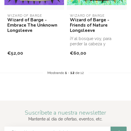
WIZARD OF BARGE
WIZARD OF BARGE
Wizard of Barge -
Wizard of Barge -
Embrace The Unknown
Friends of Nature
Longsleeve
Longsleeve
¡Y al bosque voy, para
perder la cabeza y
encontrar mi alma!
€52,00
€60,00
Impresión fronta...
Mostrando
1
-
12
de 12
Suscríbete a nuestra newsletter
Mantente al día de ofertas, eventos, etc.