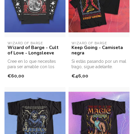
WIZARD OF BARGE
WIZARD OF BARGE
Wizard of Barge - Cult
Keep Going - Camiseta
of Love - Longsleeve
negra
Cree en lo que necesites
Si estás pasando por un mal
para ser amable con los
trago, sigue adelante.
demás. Únete al Culto del
Camiseta unisex de corte
€60,00
€46,00
Amor....
clá...