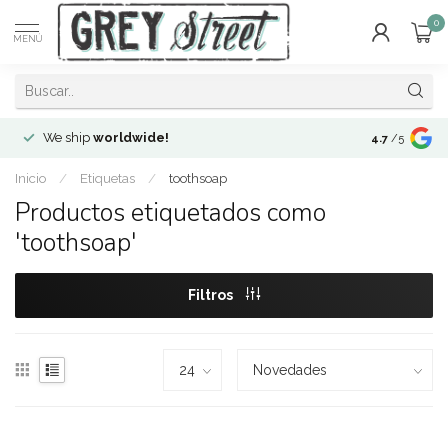
0
MENÚ
We ship
worldwide!
!Envíos a
to
4.7
/5
Inicio
/
Etiquetas
/
toothsoap
Productos etiquetados como
'toothsoap'
Filtros