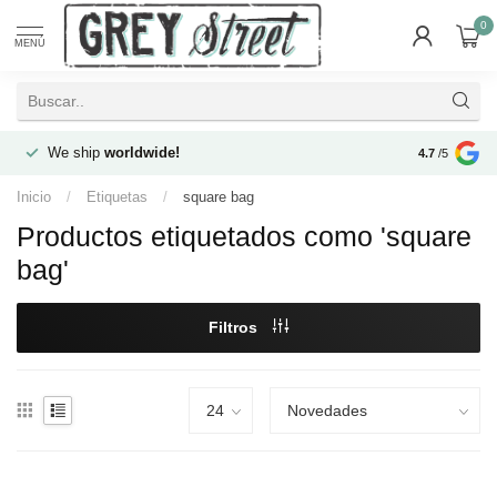
0
MENÚ
We ship
worldwide!
!Envíos a
t
4.7
/5
Inicio
/
Etiquetas
/
square bag
Productos etiquetados como 'square
bag'
Filtros