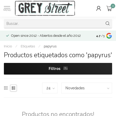
0
MENÚ
Open since 2012 - Abiertos desde el año 2012
4.7
/5
Inicio
/
Etiquetas
/
papyrus
Productos etiquetados como 'papyrus'
Filtros
Productos no encontrados!