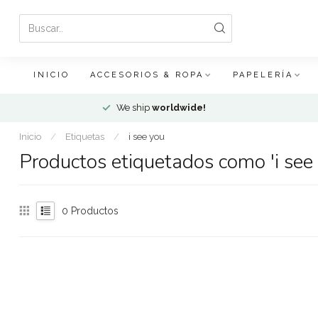
INICIO
ACCESORIOS & ROPA
PAPELERÍA
We ship
worldwide!
Inicio
/
Etiquetas
/
i see you
Productos etiquetados como 'i see
0
Productos