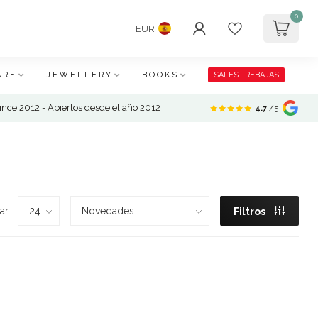
0
EUR
ARE
JEWELLERY
BOOKS
SALES · REBAJAS
nce 2012 - Abiertos desde el año 2012
4.7
/5
ar:
Filtros